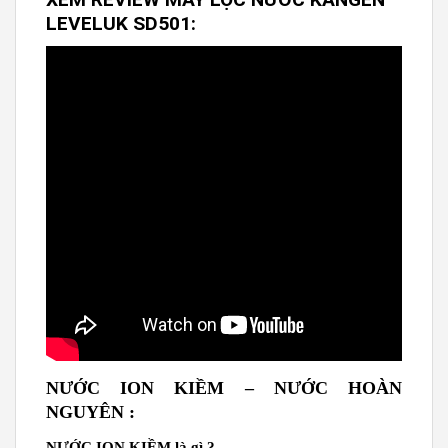
LEVELUK SD501:
NƯỚC ION KIỀM – NƯỚC HOÀN
NGUYÊN :
NƯỚC ION KIỀM là gì ?