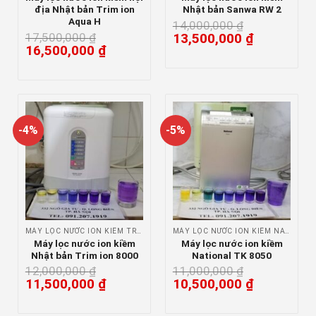
địa Nhật bản Trim ion
Nhật bản Sanwa RW 2
Aqua H
14,000,000
₫
17,500,000
₫
13,500,000
₫
16,500,000
₫
-4%
-5%
MÁY LỌC NƯỚC ION KIỀM TRIM ION
MÁY LỌC NƯỚC ION KIỀM NATIONAL
Máy lọc nước ion kiềm
Máy lọc nước ion kiềm
Nhật bản Trim ion 8000
National TK 8050
12,000,000
₫
11,000,000
₫
11,500,000
₫
10,500,000
₫