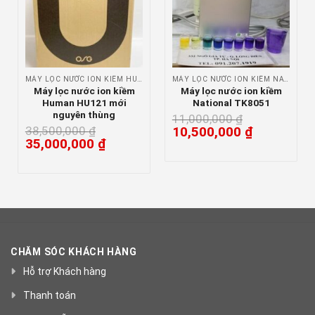
MÁY LỌC NƯỚC ION KIỀM HUMAN WATER
MÁY LỌC NƯỚC ION KIỀM NATIONAL
Máy lọc nước ion kiềm
Máy lọc nước ion kiềm
Human HU121 mới
National TK8051
nguyên thùng
11,000,000
₫
38,500,000
₫
10,500,000
₫
35,000,000
₫
CHĂM SÓC KHÁCH HÀNG
Hỗ trợ Khách hàng
Thanh toán