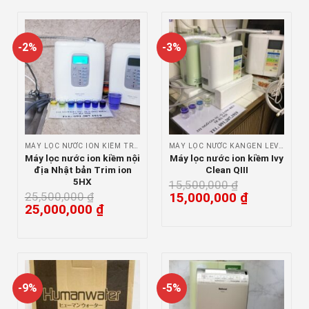
-2%
-3%
MÁY LỌC NƯỚC ION KIỀM TRIM ION
MÁY LỌC NƯỚC KANGEN LEVELUK
Máy lọc nước ion kiềm nội
Máy lọc nước ion kiềm Ivy
địa Nhật bản Trim ion
Clean QIII
5HX
15,500,000
₫
25,500,000
₫
15,000,000
₫
25,000,000
₫
-9%
-5%