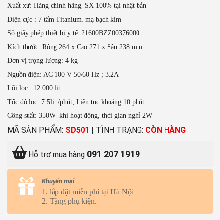
Xuất xứ: Hàng chính hãng, SX 100% tại nhật bản
Điện cực : 7 tấm Titanium, mạ bạch kim
Số giấy phép thiết bị y tế: 21600BZZ00376000
Kích thước: Rộng 264 x Cao 271 x Sâu 238 mm
Đơn vị trọng lượng: 4 kg
Nguồn điện: AC 100 V 50/60 Hz ; 3.2A
Lõi lọc : 12.000 lit
Tốc độ lọc: 7.5lit /phút; Liên tục khoảng 10 phút
Công suất: 350W khi hoạt động, thời gian nghỉ 2W
MÃ SẢN PHẨM:
SD501
|
TÌNH TRẠNG:
CÒN HÀNG
091 207 1919
Hỗ trợ mua hàng
Khuyến mại
1. lắp đặt miễn phí tại Hà Nội
2. Tặng phụ kiện.