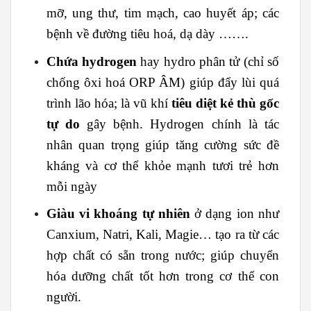
mỡ, ung thư, tim mạch, cao huyết áp; các
bệnh về đường tiêu hoá, dạ dày …….
Chứa hydrogen
hay hydro phân tử (chỉ số
chống ôxi hoá ORP ÂM) giúp đẩy lùi quá
trình lão hóa; là vũ khí
tiêu diệt kẻ thù gốc
tự do
gây bệnh. Hydrogen chính là tác
nhân quan trọng giúp tăng cường sức đề
kháng và cơ thể khỏe mạnh tươi trẻ hơn
mỗi ngày
Giàu vi khoáng tự nhiên
ở dạng ion như
Canxium, Natri, Kali, Magie… tạo ra từ các
hợp chất có sẵn trong nước; giúp chuyển
hóa dưỡng chất tốt hơn trong cơ thể con
người.