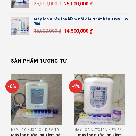
25,500,000
₫
25,000,000
₫
Máy lọc nước ion kiềm nội địa Nhật bản Trevi FW
700
15,000,000
₫
14,500,000
₫
SẢN PHẨM TƯƠNG TỰ
-6%
-4%
MÁY LỌC NƯỚC ION KIỀM TRIM ION
MÁY LỌC NƯỚC ION KIỀM SANWA
Máy lọc nước ion kiềm nội
Máy lọc nước ion kiềm