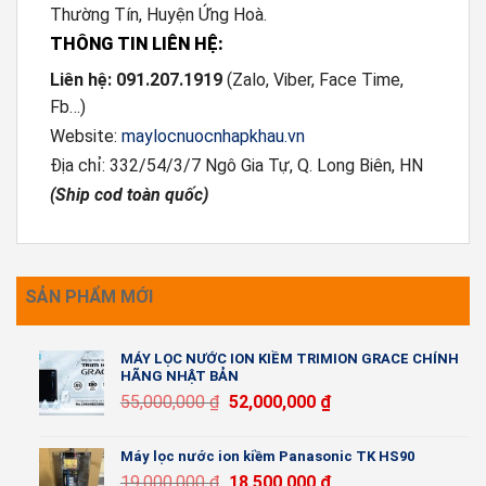
Thường Tín, Huyện Ứng Hoà.
THÔNG TIN LIÊN HỆ:
Liên hệ: 091.207.1919
(Zalo, Viber, Face Time,
Fb…)
Website:
maylocnuocnhapkhau.vn
Địa chỉ: 332/54/3/7 Ngô Gia Tự, Q. Long Biên, HN
(Ship cod toàn quốc)
SẢN PHẨM MỚI
MÁY LỌC NƯỚC ION KIỀM TRIMION GRACE CHÍNH
HÃNG NHẬT BẢN
55,000,000
₫
52,000,000
₫
Máy lọc nước ion kiềm Panasonic TK HS90
19,000,000
₫
18,500,000
₫