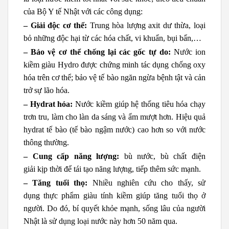
của Bộ Y tế Nhật với các công dụng:
– Giải độc cơ thể:
Trung hòa lượng axit dư thừa, loại
bỏ những độc hại từ các hóa chất, vi khuẩn, bụi bẩn,…
– Bảo vệ cơ thể chống lại các gốc tự do:
Nước ion
kiềm giàu Hydro được chứng minh tác dụng chống oxy
hóa trên cơ thể; bảo vệ tế bào ngăn ngừa bệnh tật và cản
trở sự lão hóa.
– Hydrat hóa:
Nước kiềm giúp hệ thống tiêu hóa chạy
trơn tru, làm cho làn da sáng và ẩm mượt hơn. Hiệu quả
hydrat tế bào (tế bào ngậm nước) cao hơn so với nước
thông thường.
– Cung cấp năng lượng:
bù nước, bù chất điện
giải kịp thời để tái tạo năng lượng, tiếp thêm sức mạnh.
– Tăng tuổi thọ:
Nhiều nghiên cứu cho thấy, sử
dụng thực phẩm giàu tính kiềm giúp tăng tuổi thọ ở
người. Do đó, bí quyết khỏe mạnh, sống lâu của người
Nhật là sử dụng loại nước này hơn 50 năm qua.