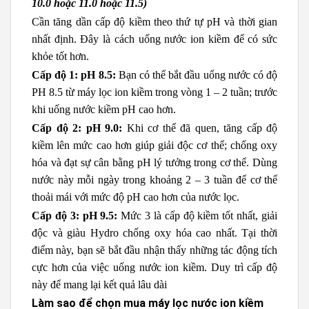
10.0 hoặc 11.0 hoặc 11.5)
Cần tăng dần cấp độ kiềm theo thứ tự pH và thời gian
nhất định. Đây là cách uống nước ion kiềm để có sức
khỏe tốt hơn.
Cấp độ 1: pH 8.5:
Bạn có thể bắt đầu uống nước có độ
PH 8.5 từ máy lọc ion kiềm trong vòng 1 – 2 tuần; trước
khi uống nước kiềm pH cao hơn.
Cấp độ 2: pH 9.0:
Khi cơ thể đã quen, tăng cấp độ
kiềm lên mức cao hơn giúp giải độc cơ thể; chống oxy
hóa và đạt sự cân bằng pH lý tưởng trong cơ thể. Dùng
nước này mỗi ngày trong khoảng 2 – 3 tuần để cơ thể
thoải mái với mức độ pH cao hơn của nước lọc.
Cấp độ 3: pH 9.5:
Mức 3 là cấp độ kiềm tốt nhất, giải
độc và giàu Hydro chống oxy hóa cao nhất. Tại thời
điểm này, bạn sẽ bắt đầu nhận thấy những tác động tích
cực hơn của việc uống nước ion kiềm. Duy trì cấp độ
này để mang lại kết quả lâu dài
Làm sao để chọn mua máy lọc nước ion kiềm