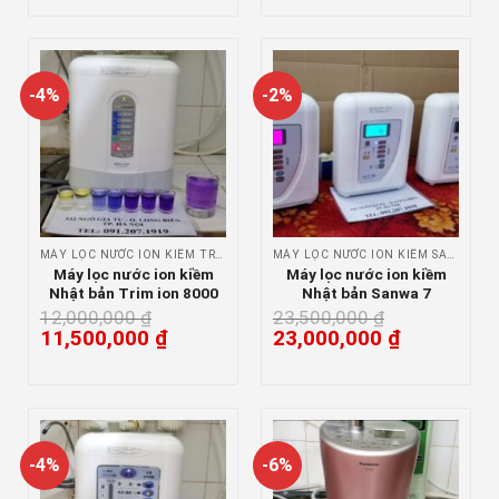
-4%
-2%
MÁY LỌC NƯỚC ION KIỀM TRIM ION
MÁY LỌC NƯỚC ION KIỀM SANWA
Máy lọc nước ion kiềm
Máy lọc nước ion kiềm
Nhật bản Trim ion 8000
Nhật bản Sanwa 7
12,000,000
₫
23,500,000
₫
11,500,000
₫
23,000,000
₫
-4%
-6%