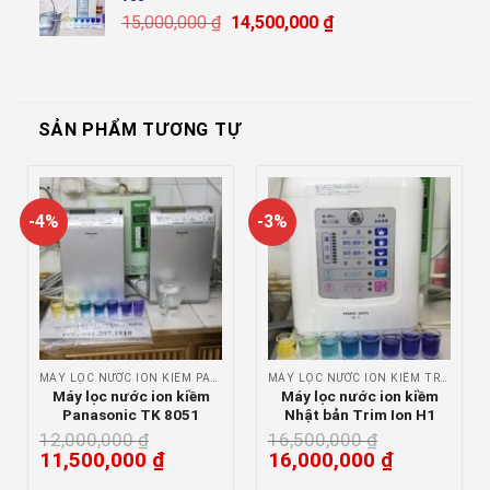
15,000,000
₫
14,500,000
₫
SẢN PHẨM TƯƠNG TỰ
-4%
-3%
MÁY LỌC NƯỚC ION KIỀM PANASONIC
MÁY LỌC NƯỚC ION KIỀM TRIM ION
Máy lọc nước ion kiềm
Máy lọc nước ion kiềm
Panasonic TK 8051
Nhật bản Trim Ion H1
12,000,000
₫
16,500,000
₫
11,500,000
₫
16,000,000
₫