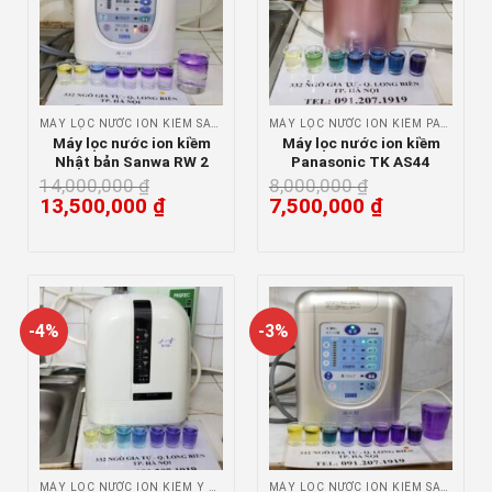
MÁY LỌC NƯỚC ION KIỀM SANWA
MÁY LỌC NƯỚC ION KIỀM PANASONIC
Máy lọc nước ion kiềm
Máy lọc nước ion kiềm
Nhật bản Sanwa RW 2
Panasonic TK AS44
14,000,000
₫
8,000,000
₫
13,500,000
₫
7,500,000
₫
-4%
-3%
MÁY LỌC NƯỚC ION KIỀM Y TẾ
MÁY LỌC NƯỚC ION KIỀM SANWA