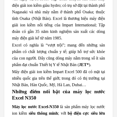
điện giải ion kiềm giàu hydro; có trụ sở đặt tại thành phố
Nagasaki và nhà máy nằm ở thành phố Osaka; thuộc
tỉnh Osaka (Nhật Bản). Excel là thương hiệu máy điện
giải ion kiềm nổi tiếng của Impart International; Tập
đoàn có gần 35 năm kinh nghiệm sản xuất các dòng
máy điện giải kể từ năm 1985.
Excel có nghĩa là “vượt trội”; mang đến những sản
phẩm có chất lượng chuẩn y tế; giúp hỗ trợ sức khỏe
của con người. Đây cũng dòng máy nằm trong số ít sản
phẩm đạt chuẩn Thiết bị Y tế Nhật Bản (
JET*
).
Máy điện giải ion kiềm Impart Excel 500 đã có mặt tại
nhiều quốc gia trên thế giới; trong đó có thị trường tại
Nhật Bản, Hàn Quốc, Mỹ, Hà Lan, Dubai…
Những điểm nổi bật của máy lọc nước
Excel N350
Máy lọc nước Excel-N350
là sản phẩm máy lọc nước
ion kiềm
siêu thông minh
; với
bộ điện cực siêu lớn