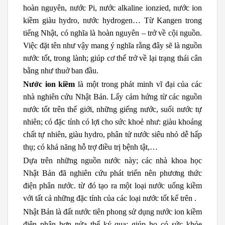
hoàn nguyên, nước Pi, nước alkaline ionzied, nước ion
kiềm giàu hydro, nước hydrogen… Từ Kangen trong
tiếng Nhật, có nghĩa là hoàn nguyên – trở về cội nguồn.
Việc đặt tên như vậy mang ý nghĩa rằng đây sẽ là nguồn
nước tốt, trong lành; giúp cơ thể trở về lại trạng thái cân
bằng như thuở ban đầu.
Nước ion kiềm
là một trong phát minh vĩ đại của các
nhà nghiên cứu Nhật Bản. Lấy cảm hứng từ các nguồn
nước tốt trên thế giới, những giếng nước, suối nước tự
nhiên; có đặc tính có lợi cho sức khoẻ như: giàu khoáng
chất tự nhiên, giàu hydro, phân tử nước siêu nhỏ dễ hấp
thụ; có khả năng hỗ trợ điều trị bệnh tật,…
Dựa trên những nguồn nước này; các nhà khoa học
Nhật Bản đã nghiên cứu phát triển nên phương thức
điện phân nước. từ đó tạo ra một loại nước uống kiềm
với tất cả những đặc tính của các loại nước tốt kể trên .
Nhật Bản là đất nước tiên phong sử dụng nước ion kiềm
điện phân hơn nửa thế kỷ qua; giúp họ có sức khỏe