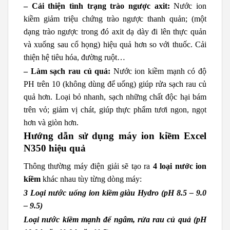
– Cải thiện tình trạng trào ngược axit:
Nước ion
kiềm giảm triệu chứng trào ngược thanh quản; (một
dạng trào ngược trong đó axit dạ dày đi lên thực quản
và xuống sau cổ họng) hiệu quả hơn so với thuốc. Cải
thiện hệ tiêu hóa, đường ruột…
– Làm sạch rau củ quả:
Nước ion kiềm mạnh có độ
PH trên 10 (không dùng để uống) giúp rửa sạch rau củ
quả hơn. Loại bỏ nhanh, sạch những chất độc hại bám
trên vỏ; giảm vị chát, giúp thực phẩm tươi ngon, ngọt
hơn và giòn hơn.
Hướng dẫn sử dụng máy ion kiềm Excel
N350 hiệu quả
Thông thường máy điện giải sẽ tạo ra
4 loại nước ion
kiềm
khác nhau tùy từng dòng máy:
3 Loại nước uống ion kiềm giàu Hydro (pH 8.5 – 9.0
– 9.5)
Loại nước kiềm mạnh để ngâm, rửa rau củ quả (pH