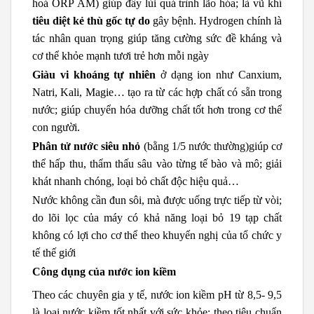
hoá ORP ÂM) giúp đẩy lùi quá trình lão hóa; là vũ khí
tiêu diệt kẻ thù gốc tự do
gây bệnh. Hydrogen chính là
tác nhân quan trọng giúp tăng cường sức đề kháng và
cơ thể khỏe mạnh tươi trẻ hơn mỗi ngày
Giàu vi khoáng tự nhiên
ở dạng ion như Canxium,
Natri, Kali, Magie… tạo ra từ các hợp chất có sẵn trong
nước; giúp chuyển hóa dưỡng chất tốt hơn trong cơ thể
con người.
Phân tử nước siêu nhỏ
(bằng 1/5 nước thường)giúp cơ
thể hấp thu, thẩm thấu sâu vào từng tế bào và mô; giải
khát nhanh chóng, loại bỏ chất độc hiệu quả…
Nước không cần đun sôi, mà được uống trực tiếp từ vòi;
do lõi lọc của máy có khả năng loại bỏ 19 tạp chất
không có lợi cho cơ thể theo khuyến nghị của tổ chức y
tế thế giới
Công dụng của nước ion kiềm
Theo các chuyên gia y tế, nước ion kiềm pH từ 8,5- 9,5
là loại nước kiềm tốt nhất với sức khỏe; theo tiêu chuẩn