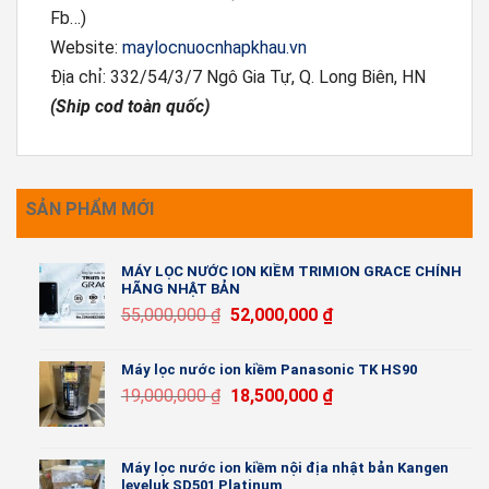
Fb…)
Website:
maylocnuocnhapkhau.vn
Địa chỉ: 332/54/3/7 Ngô Gia Tự, Q. Long Biên, HN
(Ship cod toàn quốc)
SẢN PHẨM MỚI
MÁY LỌC NƯỚC ION KIỀM TRIMION GRACE CHÍNH
HÃNG NHẬT BẢN
55,000,000
₫
52,000,000
₫
Máy lọc nước ion kiềm Panasonic TK HS90
19,000,000
₫
18,500,000
₫
Máy lọc nước ion kiềm nội địa nhật bản Kangen
leveluk SD501 Platinum