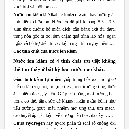
vượt trội và tuổi thọ cao.
Nước ion kiềm
là Alkaline ionized water hay nước giàu
tính kiềm, chứa ion. Nước có độ pH khoảng 8.5 – 9.5,
giúp tăng cường hệ miễn dịch, cân bằng axit dư thừa;
trung hòa gốc tự do; làm chậm quá trình lão hóa, ngăn
ngừa và hỗ trợ điều trị các bệnh mạn tính nguy hiểm …
Các tính chất của nước ion kiềm
Nước ion kiềm có 4 tính chất ưu việt không
thể tìm thấy ở bất kỳ loại nước nào khác:
Giàu tính kiềm tự nhiên
giúp trung hòa axit trong cơ
thể do làm việc mệt nhọc, stress; môi trường sống, thức
ăn nhiễm độc gây nên. Giúp cân bằng môi trường bên
trong cơ thể, tăng sức đề kháng; ngăn ngừa bệnh như
tiểu đường, gout, máu nhiễm mỡ, ung thư, tim mạch,
cao huyết áp; các bệnh về đường tiêu hoá, dạ dày …….
Chứa hydrogen
hay hydro phân tử (chỉ số chống ôxi