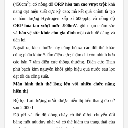
2
(450cm
); có nồng độ
ORP hòa tan cao vượt trội
; khả
năng đạt hiệu suất cực kỳ cao; mà kết quả chính là tạo
ra hàm lượng Hydrogen xấp xỉ 600ppb; và nồng độ
ORP hòa tan vượt mức -900mV
. giúp bạn chăm sóc
và
bảo vệ sức khỏe cho gia đình
một cách dễ dàng và
tiện lợi.
Ngoài ra, kích thước này cũng bỏ xa các đối thủ khác
cùng phân khúc 5 tấm điện cực; thậm chí còn nhỉnh hơn
các bản 7 tấm điện cực thông thường. Điện cực Titan
phủ bạch kim nguyên khối giúp hiệu quả nước sau lọc
đạt tối đa công suất.
Màn hình tinh thể lỏng lớn với nhiều chức năng
hiển thị
Bộ lọc Lưu lượng nước được hiển thị trên thang đo cứ
sau 2.000 L
Độ pH và tốc độ dòng chảy có thể được chuyển đổi
bằng một nút duy nhất và có thể kiểm tra trạng thái của